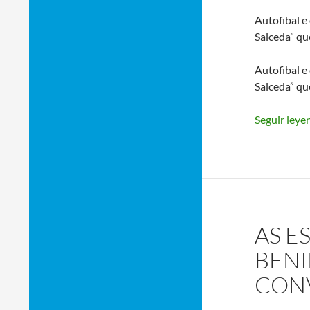
Autofibal e 
Salceda” qu
Autofibal e 
Salceda” qu
Seguir ley
AS E
BEN
CON