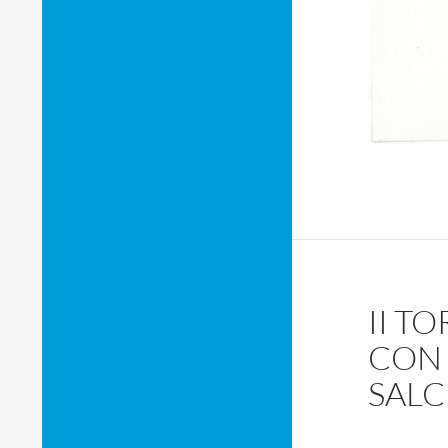
II T
CON 
SALC