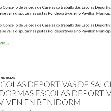
o Concello de Salceda de Caselas co traballo das Escolas Deportivas
e se vai a disputar nas pistas Polideportivas e no Pavillón Municip
o Concello de Salceda de Caselas co traballo das Escolas Deportivas
e se vai a disputar nas pistas Polideportivas e no Pavillón Municip
endo
II TORNEO FUTSAL “VILLA DE SALCEDA” ESTE ANO CON F
→
NOTICIAS
SCOLAS DEPORTIVAS DE SAL
IDORM
AS ESCOLAS DEPORTIV
VIVEN EN BENIDORM