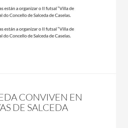
 están a organizar o II futsal “Villa de
al do Concello de Salceda de Caselas.
 están a organizar o II futsal “Villa de
al do Concello de Salceda de Caselas.
INS SOLIDARIOS
II TORNEO FUTSAL “VILLA DE SALCEDA” EST
CEDA CONVIVEN EN
AS DE SALCEDA