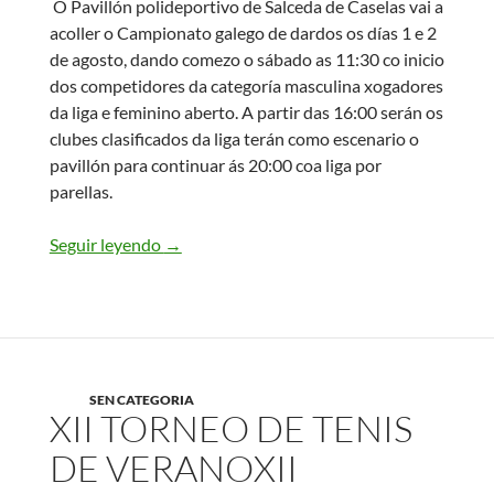
O Pavillón polideportivo de Salceda de Caselas vai a
acoller o Campionato galego de dardos os días 1 e 2
de agosto, dando comezo o sábado as 11:30 co inicio
dos competidores da categoría masculina xogadores
da liga e feminino aberto. A partir das 16:00 serán os
clubes clasificados da liga terán como escenario o
pavillón para continuar ás 20:00 coa liga por
parellas.
Seguir leyendo
O CAMPIONATO GALEGO DE DARDOS DI
→
SEN CATEGORIA
XII TORNEO DE TENIS
DE VERANO
XII