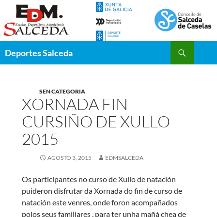
Saltar
al
contenido
Buscar
Deportes Salceda
SEN CATEGORIA
XORNADA FIN
CURSIÑO DE XULLO
2015
AGOSTO 3, 2015
EDMSALCEDA
Os participantes no curso de Xullo de natación
puideron disfrutar da Xornada do fin de curso de
natación este venres, onde foron acompañados
polos seus familiares , para ter unha mañá chea de