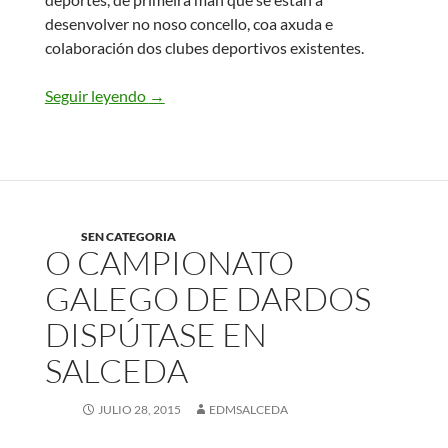
desenvolver no noso concello, coa axuda e
colaboración dos clubes deportivos existentes.
Seguir leyendo
I XIMKANA DOS DEPORTES
→
SEN CATEGORIA
O CAMPIONATO
GALEGO DE DARDOS
DISPÚTASE EN
SALCEDA
JULIO 28, 2015
EDMSALCEDA