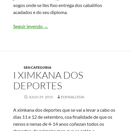
xogos onde se lles fixo entrega dos cabaliños
acadados e do seu diploma.
Seguir leyendo
Xornada fin cursiño de xullo 2015
→
SEN CATEGORIA
I XIMKANA DOS
DEPORTES
JULIO 29, 2015
EDMSALCEDA
A ximkana dos deportes que se vai a levar a cabo os
días 11 e 12 de setembro, coa finalidade de que os
nenos e nenas de 4-14 anos coñezan todos os
deportes, de primeira man que se están a