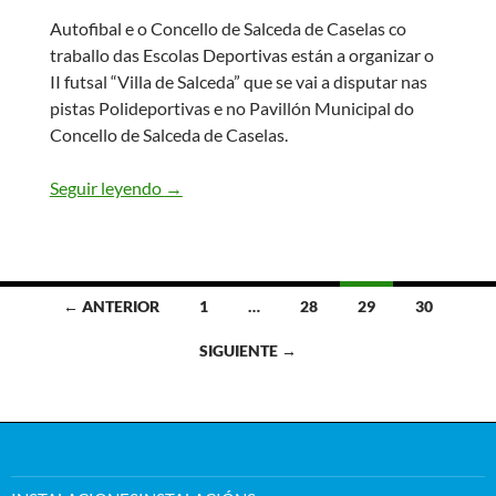
Autofibal e o Concello de Salceda de Caselas co
traballo das Escolas Deportivas están a organizar o
II futsal “Villa de Salceda” que se vai a disputar nas
pistas Polideportivas e no Pavillón Municipal do
Concello de Salceda de Caselas.
Seguir leyendo
II TORNEO FUTSAL “VILLA DE SALCEDA”
→
← ANTERIOR
1
…
28
29
30
Ir
SIGUIENTE →
a
las
entradas